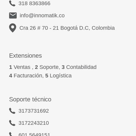
318 8363866
info@innomatik.co
Cra 26 # 70 - 21 Bogotá D.C, Colombia
Extensiones
1
Ventas ,
2
Soporte,
3
Contabilidad
4
Facturación,
5
Logística
Soporte técnico
3173731692
3172243210
601 5649151