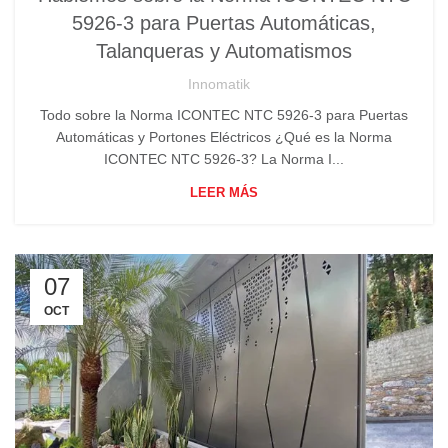
,
BRAZOS PUERTAS BATIENTES PEATONALES
5926-3 para Puertas Automáticas,
,
CABEZALES PUERTAS AUTOMÁTICAS DESLIZANTES
Talanqueras y Automatismos
,
MOTOR PUERTA CORREDERA
TALANQUERAS
Innomatik
Todo sobre la Norma ICONTEC NTC 5926-3 para Puertas
Automáticas y Portones Eléctricos ¿Qué es la Norma
ICONTEC NTC 5926-3? La Norma I...
LEER MÁS
07
OCT