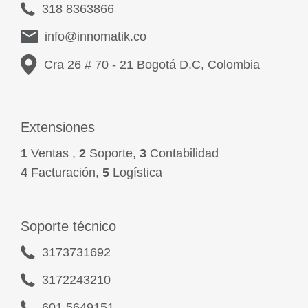
318 8363866
info@innomatik.co
Cra 26 # 70 - 21 Bogotá D.C, Colombia
Extensiones
1
Ventas ,
2
Soporte,
3
Contabilidad
4
Facturación,
5
Logística
Soporte técnico
3173731692
3172243210
601 5649151