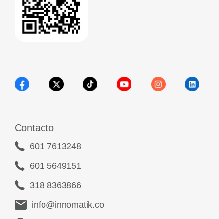
Contacto
601 7613248
601 5649151
318 8363866
info@innomatik.co