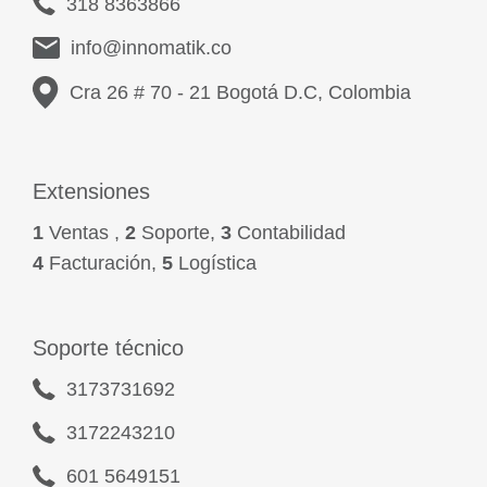
318 8363866
info@innomatik.co
Cra 26 # 70 - 21 Bogotá D.C, Colombia
Extensiones
1
Ventas ,
2
Soporte,
3
Contabilidad
4
Facturación,
5
Logística
Soporte técnico
3173731692
3172243210
601 5649151