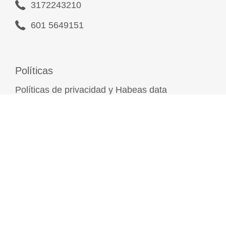
3172243210
601 5649151
Políticas
Políticas de privacidad y Habeas data
Políticas de garantía
Políticas comerciales
Diseño web
2025 © Todos los derechos reservados por
Innomatik.