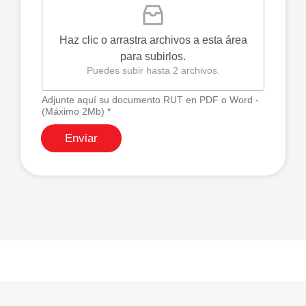
a
s
l
a
Haz clic o arrastra archivos a esta área
d
o
para subirlos.
r
Puedes subir hasta 2 archivos.
*
*
Adjunte aquí su documento RUT en PDF o Word -
(Máximo 2Mb) *
Enviar