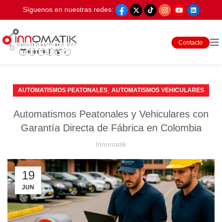
Síguenos en nuestras redes:
Contacto
,
AUTOMATISMOS PEATONALES
AUTOMATISMOS VEHICULARES
Automatismos Peatonales y Vehiculares con
Garantía Directa de Fábrica en Colombia
Innomatik
19
JUN